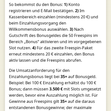
So bekommst du den Bonus:
1)
Konto
registrieren und E‑Mail bestätigen.
2)
Im
Kassenbereich einzahlen (mindestens 20 €) und
beim Einzahlungsvorgang den
Willkommensbonus auswählen.
3)
Nach
Gutschrift des Bonusgeldes die 50 Freespins im
Bereich „Bonus“ aktivieren und im vorgegebenen
Slot nutzen.
4)
Für das zweite Freespin‑Paket
erneut mindestens 20 € einzahlen, den Bonus
aktiv lassen und die Freespins abrufen.
Die Umsatzanforderung für den
Einzahlungsbonus liegt bei
35×
auf Bonusgeld.
Beispiel: Bei 100 € Einzahlung erhältst du 100 €
Bonus; dann müssen
3.500 €
mit Slots umgesetzt
werden, bevor eine Auszahlung möglich ist. Für
Gewinne aus Freespins gilt
35×
auf die daraus
entstandenen Bonusgewinne; der maximale