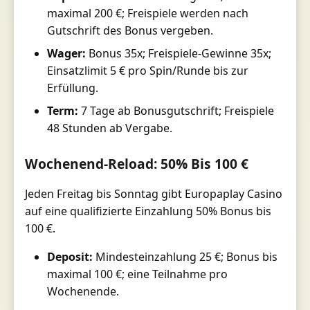
maximal 200 €; Freispiele werden nach
Gutschrift des Bonus vergeben.
Wager:
Bonus 35x; Freispiele-Gewinne 35x;
Einsatzlimit 5 € pro Spin/Runde bis zur
Erfüllung.
Term:
7 Tage ab Bonusgutschrift; Freispiele
48 Stunden ab Vergabe.
Wochenend-Reload: 50% Bis 100 €
Jeden Freitag bis Sonntag gibt Europaplay Casino
auf eine qualifizierte Einzahlung 50% Bonus bis
100 €.
Deposit:
Mindesteinzahlung 25 €; Bonus bis
maximal 100 €; eine Teilnahme pro
Wochenende.