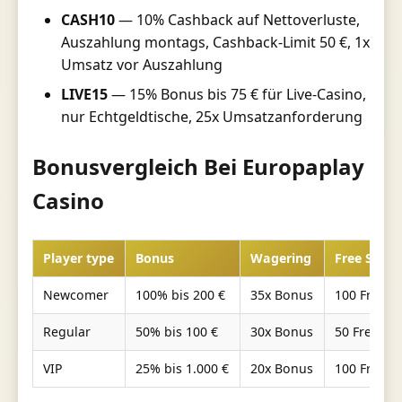
CASH10
— 10% Cashback auf Nettoverluste,
Auszahlung montags, Cashback-Limit 50 €, 1x
Umsatz vor Auszahlung
LIVE15
— 15% Bonus bis 75 € für Live-Casino,
nur Echtgeldtische, 25x Umsatzanforderung
Bonusvergleich Bei Europaplay
Casino
Player type
Bonus
Wagering
Free Spins
Newcomer
100% bis 200 €
35x Bonus
100 Freispi
Regular
50% bis 100 €
30x Bonus
50 Freispie
VIP
25% bis 1.000 €
20x Bonus
100 Freispi