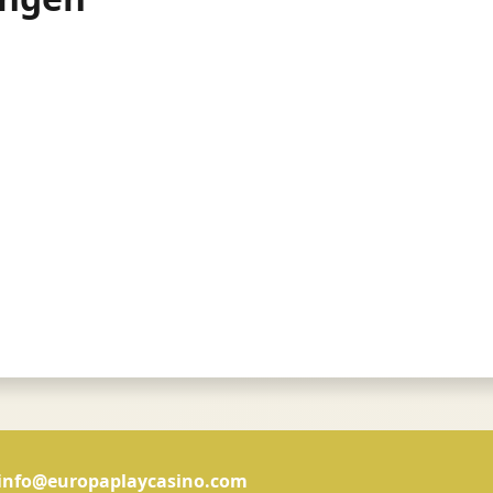
info@europaplaycasino.com