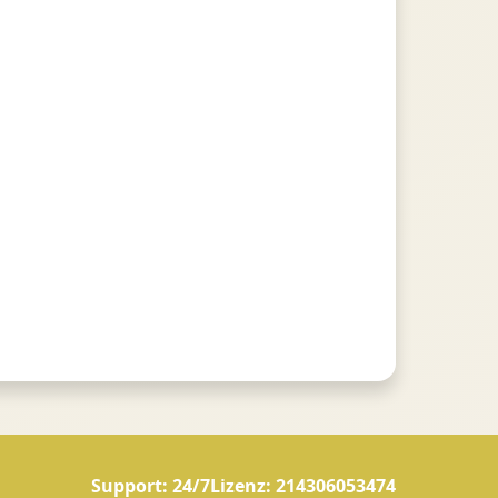
Support: 24/7
Lizenz: 214306053474