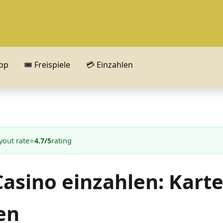
App
🎟️ Freispiele
💳 Einzahlen
yout rate
⭐
4.7/5
rating
asino einzahlen: Karte
en