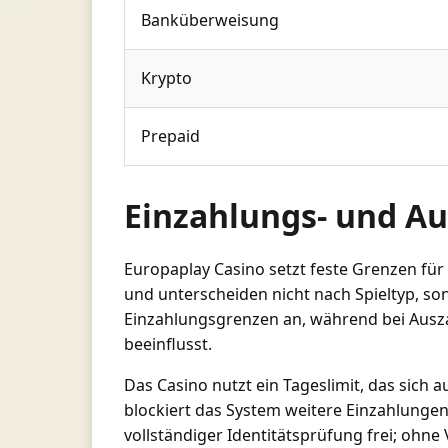
Banküberweisung
Krypto
Prepaid
Einzahlungs- und Au
Europaplay Casino setzt feste Grenzen fü
und unterscheiden nicht nach Spieltyp, s
Einzahlungsgrenzen an, während bei Ausza
beeinflusst.
Das Casino nutzt ein Tageslimit, das sich 
blockiert das System weitere Einzahlunge
vollständiger Identitätsprüfung frei; ohne 