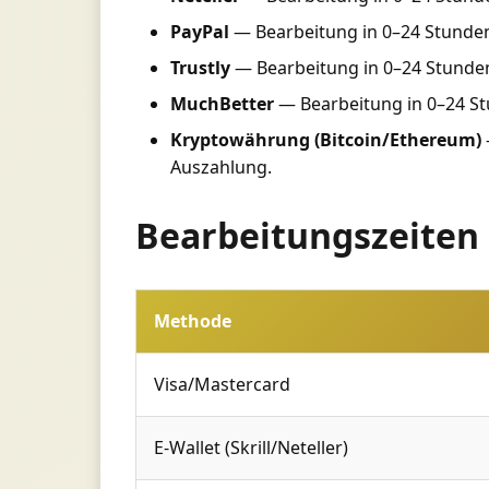
PayPal
— Bearbeitung in 0–24 Stunden
Trustly
— Bearbeitung in 0–24 Stunden
MuchBetter
— Bearbeitung in 0–24 St
Kryptowährung (Bitcoin/Ethereum)
Auszahlung.
Bearbeitungszeiten
Methode
Visa/Mastercard
E-Wallet (Skrill/Neteller)