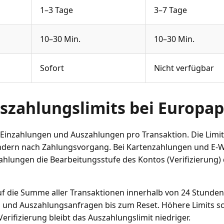
1–3 Tage
3–7 Tage
10–30 Min.
10–30 Min.
Sofort
Nicht verfügbar
szahlungslimits bei Europap
r Einzahlungen und Auszahlungen pro Transaktion. Die Limi
ondern nach Zahlungsvorgang. Bei Kartenzahlungen und E-W
hlungen die Bearbeitungsstufe des Kontos (Verifizierung)
auf die Summe aller Transaktionen innerhalb von 24 Stunden b
n und Auszahlungsanfragen bis zum Reset. Höhere Limits sc
Verifizierung bleibt das Auszahlungslimit niedriger.