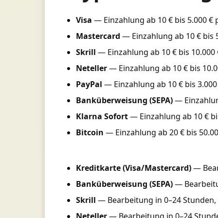
Visa
— Einzahlung ab 10 € bis 5.000 € p
Mastercard
— Einzahlung ab 10 € bis 5
Skrill
— Einzahlung ab 10 € bis 10.000 €
Neteller
— Einzahlung ab 10 € bis 10.00
PayPal
— Einzahlung ab 10 € bis 3.000 
Banküberweisung (SEPA)
— Einzahlung
Klarna Sofort
— Einzahlung ab 10 € bis
Bitcoin
— Einzahlung ab 20 € bis 50.00
Kreditkarte (Visa/Mastercard)
— Bear
Banküberweisung (SEPA)
— Bearbeitu
Skrill
— Bearbeitung in 0–24 Stunden, 
Neteller
— Bearbeitung in 0–24 Stunde