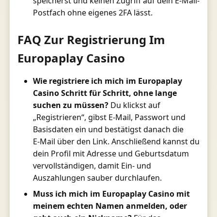
speicherst und keinen Zugriff auf dein E-Mail-
Postfach ohne eigenes 2FA lässt.
FAQ Zur Registrierung Im
Europaplay Casino
Wie registriere ich mich im Europaplay
Casino Schritt für Schritt, ohne lange
suchen zu müssen?
Du klickst auf
„Registrieren“, gibst E‑Mail, Passwort und
Basisdaten ein und bestätigst danach die
E‑Mail über den Link. Anschließend kannst du
dein Profil mit Adresse und Geburtsdatum
vervollständigen, damit Ein- und
Auszahlungen sauber durchlaufen.
Muss ich mich im Europaplay Casino mit
meinem echten Namen anmelden, oder