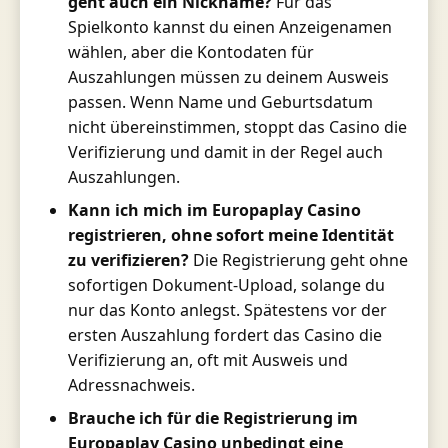
geht auch ein Nickname?
Für das
Spielkonto kannst du einen Anzeigenamen
wählen, aber die Kontodaten für
Auszahlungen müssen zu deinem Ausweis
passen. Wenn Name und Geburtsdatum
nicht übereinstimmen, stoppt das Casino die
Verifizierung und damit in der Regel auch
Auszahlungen.
Kann ich mich im Europaplay Casino
registrieren, ohne sofort meine Identität
zu verifizieren?
Die Registrierung geht ohne
sofortigen Dokument-Upload, solange du
nur das Konto anlegst. Spätestens vor der
ersten Auszahlung fordert das Casino die
Verifizierung an, oft mit Ausweis und
Adressnachweis.
Brauche ich für die Registrierung im
Europaplay Casino unbedingt eine