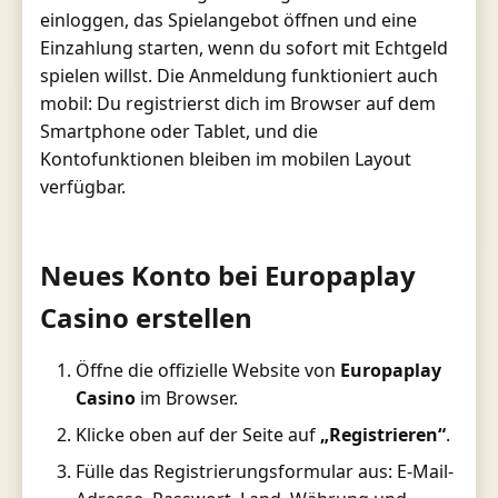
einloggen, das Spielangebot öffnen und eine
Einzahlung starten, wenn du sofort mit Echtgeld
spielen willst. Die Anmeldung funktioniert auch
mobil: Du registrierst dich im Browser auf dem
Smartphone oder Tablet, und die
Kontofunktionen bleiben im mobilen Layout
verfügbar.
Neues Konto bei Europaplay
Casino erstellen
Öffne die offizielle Website von
Europaplay
Casino
im Browser.
Klicke oben auf der Seite auf
„Registrieren“
.
Fülle das Registrierungsformular aus: E-Mail-